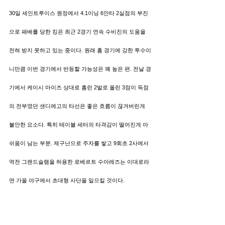
30일 세인트루이스 원정에서 4.1이닝 6안타 2실점의 부진
으로 패배를 당한 킹은 최근 2경기 연속 수비진의 도움을 
전혀 받지 못하고 있는 중이다. 원래 홈 경기에 강한 투수이
니만큼 이번 경기에서 반등할 가능성은 꽤 높은 편. 전날 경
기에서 케이시 마이즈 상대로 홈런 2발로 올린 3점이 득점
의 전부였던 샌디에고의 타선은 좋은 흐름이 끊겨버린게 
불안한 요소다. 특히 테이블 세터의 타격감이 떨어진게 아
쉬움이 남는 부분. 제구난으로 주자를 쌓고 9회초 2사에서 
역전 그랜드슬램을 허용한 로베르트 수아레즈는 이대로라
면 가을 야구에서 초대형 사단을 일으킬 것이다.