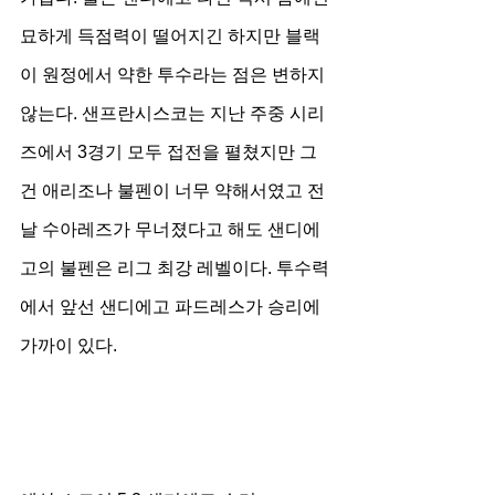
묘하게 득점력이 떨어지긴 하지만 블랙
이 원정에서 약한 투수라는 점은 변하지 
않는다. 샌프란시스코는 지난 주중 시리
즈에서 3경기 모두 접전을 펼쳤지만 그
건 애리조나 불펜이 너무 약해서였고 전
날 수아레즈가 무너졌다고 해도 샌디에
고의 불펜은 리그 최강 레벨이다. 투수력
에서 앞선 샌디에고 파드레스가 승리에 
가까이 있다.