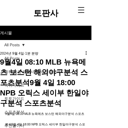
토판사​
게시물
All Posts
2024년 9월 4일
1분 분량
All Posts
9월4일 08:10 MLB 뉴욕메
츠 보스턴 해외야구분석 스
먹튀 검증 토판사 공식 인증업체
포츠분석9월 4일 18:00
먹튀사이트
NPB 오릭스 세이부 한일야
토토가이드
구분석 스포츠분석
스포츠분석
9월4일 08:10 MLB 뉴욕메츠 보스턴 해외야구분석 스포츠
분석9월 4일 18:00 NPB 오릭스 세이부 한일야구분석 스포
추천놀이터