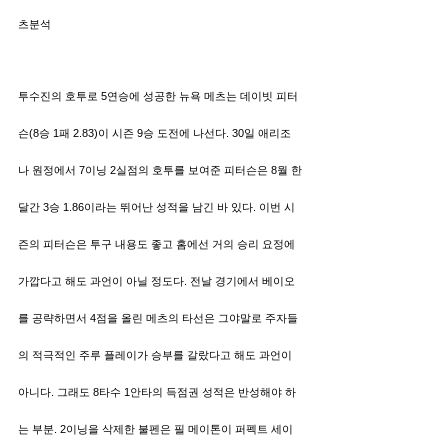
츠분석
투수진의 호투로 5연승에 성공한 뉴욕 메츠는 데이빗 피터
슨(8승 1패 2.83)이 시즌 9승 도전에 나선다. 30일 애리조
나 원정에서 7이닝 2실점의 호투를 보여준 피터슨은 8월 한
달간 3승 1.86이라는 뛰어난 성적을 남긴 바 있다. 이번 시
즌의 피터슨은 투구 내용도 좋고 홈에선 거의 승리 요정에 
가깝다고 해도 과언이 아닐 정도다. 전날 경기에서 베이오
를 공략하면서 4점을 올린 메츠의 타선은 그야말로 주자들
의 적극적인 주루 플레이가 승부를 갈랐다고 해도 과언이 
아니다. 그래도 8타수 1안타의 득점권 성적은 반성해야 하
는 부분. 2이닝을 삭제한 불펜은 필 메이톤이 퍼펙트 세이