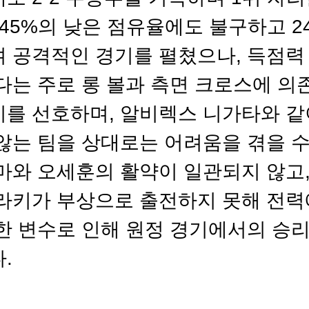
 45%의 낮은 점유율에도 불구하고 2
 공격적인 경기를 펼쳤으나, 득점력
다는 주로 롱 볼과 측면 크로스에 의
를 선호하며, 알비렉스 니가타와 같
않는 팀을 상대로는 어려움을 겪을 수
마와 오세훈의 활약이 일관되지 않고,
라키가 부상으로 출전하지 못해 전력
한 변수로 인해 원정 경기에서의 승
.