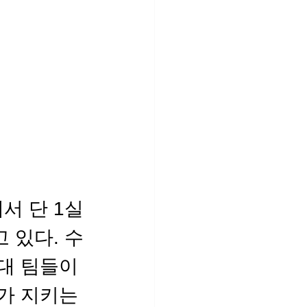
서 단 1실
 있다. 수
대 팀들이 
가 지키는 