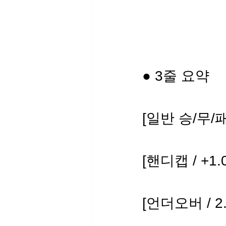
● 3줄 요약
[일반 승/무/패
[핸디캡 / +1
[언더오버 / 2.