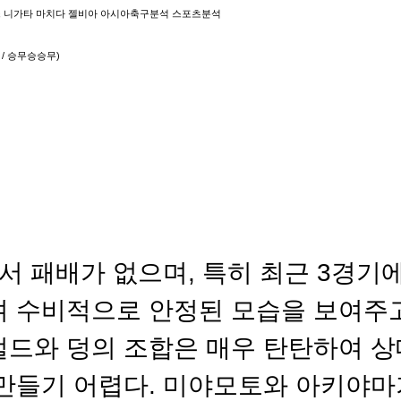
렉스 니가타 마치다 젤비아 아시아축구분석 스포츠분석
 / 승무승승무)
서 패배가 없으며, 특히 최근 3경기에
 수비적으로 안정된 모습을 보여주고
드와 덩의 조합은 매우 탄탄하여 상
만들기 어렵다. 미야모토와 아키야마