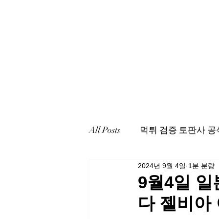
All Posts
먹튀 검증 토판사 공
2024년 9월 4일
1분 분량
9월4일 일
다 젤비아