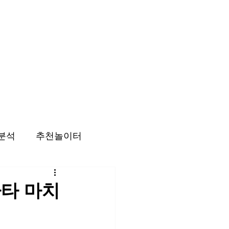
분석
추천놀이터
가타 마치