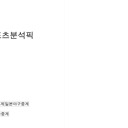
포츠분석픽
 
중계
일본야구중계
가중계