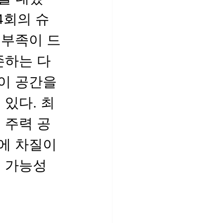
4회의 슈
 부족이 드
존하는 다
이 공간을 
 있다. 최
 주력 공
에 차질이 
리 가능성