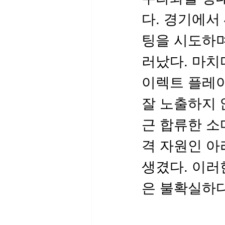
다. 경기에서
팅을 시도하며
러났다. 마치
이렉트 플레이
잘 노출하지 
근 합류한 소
격 자원인 아
생겼다. 이러
은 불확실하다