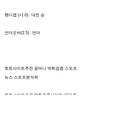
핸디캡 (+1.0) : 대전 승
언더오버(2.5) : 언더
토토사이트추천 꽁머니 먹튀검증 스포츠
뉴스 스포츠분석픽
토토사이트순위 먹튀검증사이트 배당 토
판사에서 
https://topansa1.com