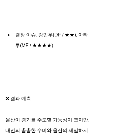
결장 이슈: 강민우(DF / ★★), 아타
루(MF / ★★★★)
❌ 결과 예측
울산이 경기를 주도할 가능성이 크지만, 
대전의 촘촘한 수비와 울산의 세밀하지 