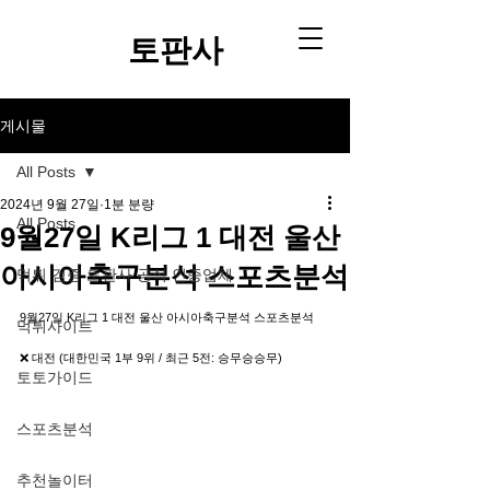
토판사​
게시물
All Posts
2024년 9월 27일
1분 분량
All Posts
9월27일 K리그 1 대전 울산
아시아축구분석 스포츠분석
먹튀 검증 토판사 공식 인증업체
9월27일 K리그 1 대전 울산 아시아축구분석 스포츠분석
먹튀사이트
❌ 대전 (대한민국 1부 9위 / 최근 5전: 승무승승무)
토토가이드
스포츠분석
추천놀이터