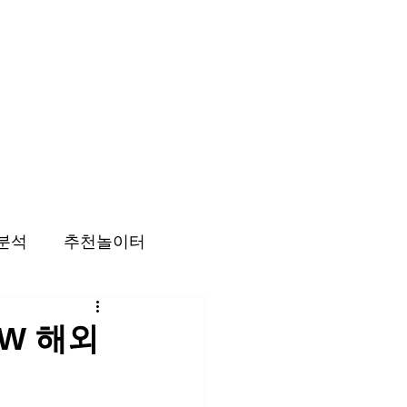
분석
추천놀이터
고W 해외