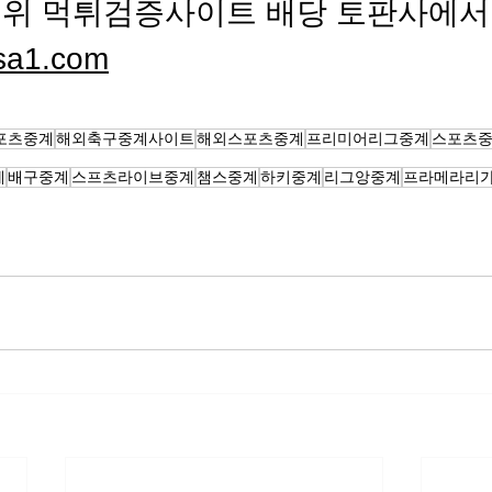
위 먹튀검증사이트 배당 토판사에서
nsa1.com
포츠중계
해외축구중계사이트
해외스포츠중계
프리미어리그중계
스포츠
계
배구중계
스프츠라이브중계
챔스중계
하키중계
리그앙중계
프라메라리