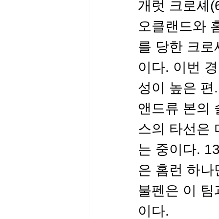
개럿 크로셰(6
오클랜드와 홈
를 당한 크로
이다. 이번 
성이 높은 편
앤드류 본의 
스의 타선은 
는 중이다. 
은 홈런 하나만
불펜은 이 팀
이다.