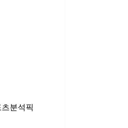
포츠분석픽