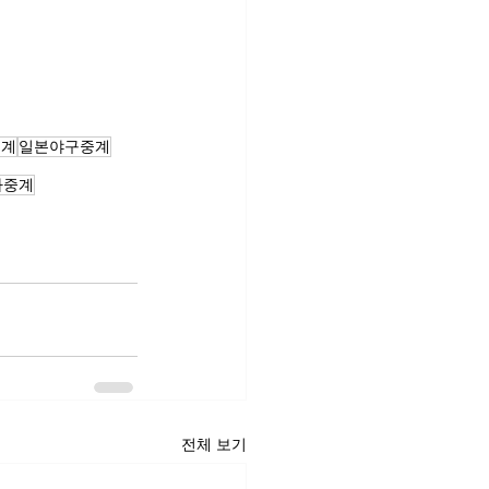
 
중계
일본야구중계
가중계
전체 보기