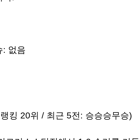
: 없음
A 랭킹 20위 / 최근 5전: 승승승무승)