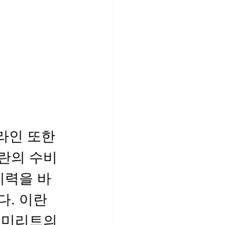
라인 또한 
란의 수비
비력을 바
다. 이란
에미리트의 