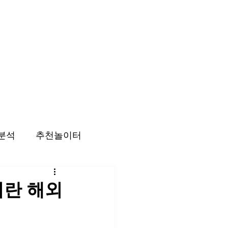
분석
추천놀이터
이란 해외