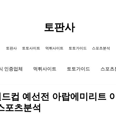
토판사​
토판사
토토사이트
먹튀사이트
토토가이드
스포츠분석
식 인증업체
먹튀사이트
토토가이드
스포츠
 월드컵 예선전 아랍에미리트 
스포츠분석