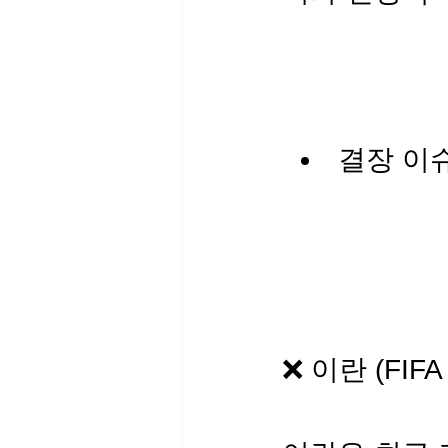
결장 이슈
❌ 이란 (FIF