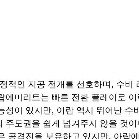
안정적인 지공 전개를 선호하며, 수비 
랍에미리트는 빠른 전환 플레이로 이
능성이 있지만, 이란 역시 뛰어난 수
 주도권을 쉽게 넘겨주지 않을 것이
은 공격진을 보유하고 있지만, 아랍