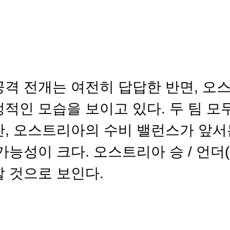
격 전개는 여전히 답답한 반면, 오
적인 모습을 보이고 있다. 두 팀 모
, 오스트리아의 수비 밸런스가 앞서
능성이 크다. 오스트리아 승 / 언더(2
 것으로 보인다.