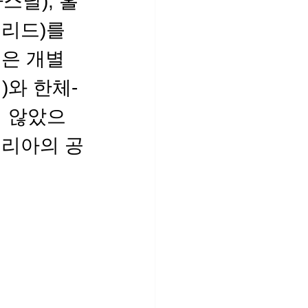
스날), 홀
드리드)를 
은 개별 
)와 한체-
지 않았으
트리아의 공