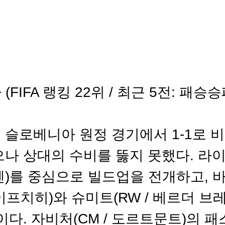
(FIFA 랭킹 22위 / 최근 5전: 패승
슬로베니아 원정 경기에서 1-1로 비
나 상대의 수비를 뚫지 못했다. 라이머
)를 중심으로 빌드업을 전개하고, 
라이프치히)와 슈미트(RW / 베르더 브
이다. 자비처(CM / 도르트문트)의 