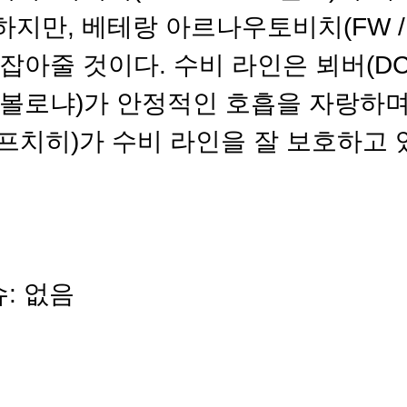
하지만, 베테랑 아르나우토비치(FW /
잡아줄 것이다. 수비 라인은 뵈버(DC 
 / 볼로냐)가 안정적인 호흡을 자랑하며
라이프치히)가 수비 라인을 잘 보호하고 
: 없음