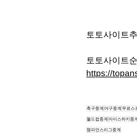
토토사이트추
토토사이트순
https://topa
축구중계
야구중계
무료스
월드컵중계
아이스하키중
챔피언스리그중계