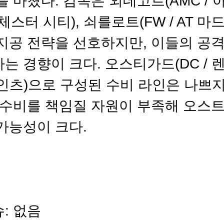
 마쳤다. 감독은 외데고르(AMC / 아
맨체스터 시티), 쇠를로트(FW / AT 마
지공 전략을 선호하지만, 이들의 공격
는 경향이 크다. 오스티가드(DC / 렌
 마인츠)으로 구성된 수비 라인은 나쁘
 수비를 책임질 자원이 부족해 오스
가능성이 크다.
: 없음