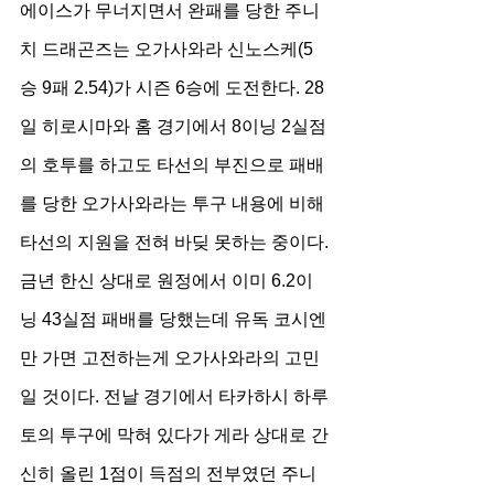
에이스가 무너지면서 완패를 당한 주니
치 드래곤즈는 오가사와라 신노스케(5
승 9패 2.54)가 시즌 6승에 도전한다. 28
일 히로시마와 홈 경기에서 8이닝 2실점
의 호투를 하고도 타선의 부진으로 패배
를 당한 오가사와라는 투구 내용에 비해 
타선의 지원을 전혀 바딪 못하는 중이다. 
금년 한신 상대로 원정에서 이미 6.2이
닝 43실점 패배를 당했는데 유독 코시엔
만 가면 고전하는게 오가사와라의 고민
일 것이다. 전날 경기에서 타카하시 하루
토의 투구에 막혀 있다가 게라 상대로 간
신히 올린 1점이 득점의 전부였던 주니