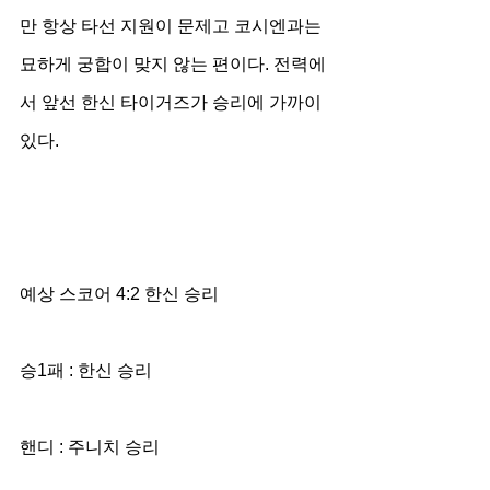
만 항상 타선 지원이 문제고 코시엔과는 
묘하게 궁합이 맞지 않는 편이다. 전력에
서 앞선 한신 타이거즈가 승리에 가까이 
있다.
예상 스코어 4:2 한신 승리
승1패 : 한신 승리
핸디 : 주니치 승리