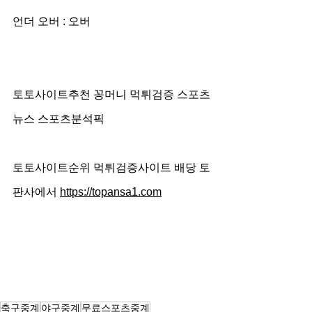
언더 오버 : 오버
토토사이트추천 꽁머니 먹튀검증 스포츠
뉴스 스포츠분석픽
토토사이트순위 먹튀검증사이트 배당 토
판사에서 
https://topansa1.com
축구중계
야구중계
무료스포츠중계