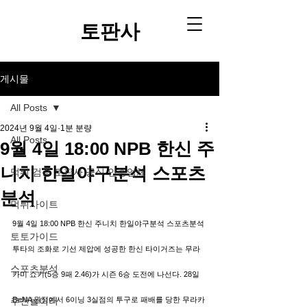
토판사​
게시물
All Posts
2024년 9월 4일
1분 분량
All Posts
9월 4일 18:00 NPB 한신 주
니치 한일야구분석 스포츠
먹튀 검증 토판사 공식 인증업체
분석
먹튀사이트
9월 4일 18:00 NPB 한신 주니치 한일야구분석 스포츠분석
토토가이드
투타의 조화로 기선 제압에 성공한 한신 타이거즈는 무라
스포츠분석
카미 쇼키(5승 9패 2.46)가 시즌 6승 도전에 나선다. 28일 
추천놀이터
DeNA 원정에서 6이닝 3실점의 투구로 패배를 당한 무라카