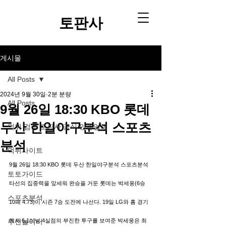
토판사​
게시물
All Posts
2024년 9월 30일
2분 분량
All Posts
9월 26일 18:30 KBO 롯데
두산 한일야구분석 스포츠
먹튀 검증 토판사 공식 인증업체
분석
먹튀사이트
9월 26일 18:30 KBO 롯데 두산 한일야구분석 스포츠분석
토토가이드
타선의 집중력을 앞세워 완승을 거둔 롯데는 박세웅(6승 
스포츠분석
10패 4.73)이 시즌 7승 도전에 나선다. 19일 LG와 홈 경기
추천놀이터
에서 6.1이닝 4실점의 부진한 투구를 보여준 박세웅은 최