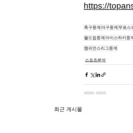
https://topa
축구중계
야구중계
무료스
월드컵중계
아이스하키중
챔피언스리그중계
스포츠분석
최근 게시물