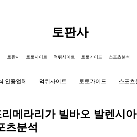
토판사​
토판사
토토사이트
먹튀사이트
토토가이드
스포츠분석
식 인증업체
먹튀사이트
토토가이드
스포츠
 프리메라리가 빌바오 발렌시아
포츠분석