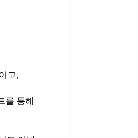
이고,
루트를 통해