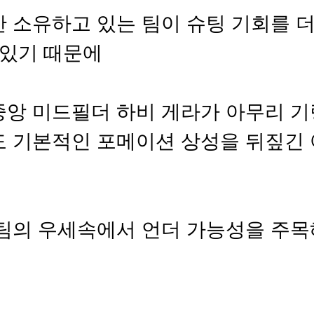
 소유하고 있는 팀이 슈팅 기회를 더
 있기 때문에
앙 미드필더 하비 게라가 아무리 기
 기본적인 포메이션 상성을 뒤짚긴 
팀의 우세속에서 언더 가능성을 주목