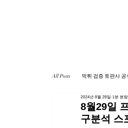
All Posts
먹튀 검증 토판사 공
2024년 8월 28일
1분 분량
8월29일
구분석 스