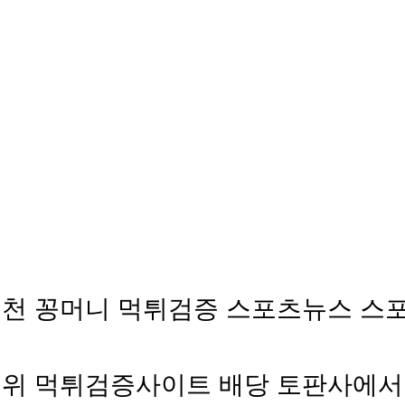
천 꽁머니 먹튀검증 스포츠뉴스 스
위 먹튀검증사이트 배당 토판사에서