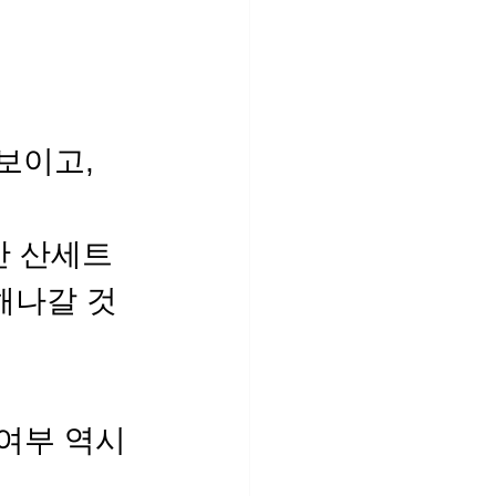
 보이고,
안 산세트
해나갈 것
여부 역시