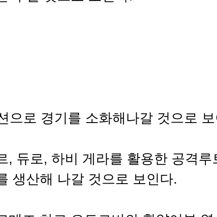
메이션으로 경기를 소화해나갈 것으로 보
르, 듀로, 하비 게라를 활용한 공격
를 생산해 나갈 것으로 보인다.