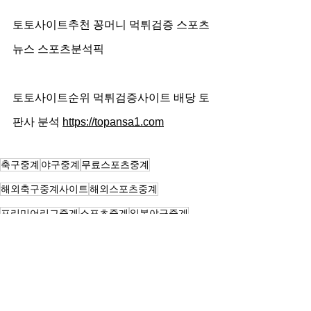
토토사이트추천 꽁머니 먹튀검증 스포츠
뉴스 스포츠분석픽
토토사이트순위 먹튀검증사이트 배당 토
판사 분석 
https://topansa1.com
축구중계
야구중계
무료스포츠중계
해외축구중계사이트
해외스포츠중계
프리미어리그중계
스포츠중계
일본야구중계
월드컵중계
아이스하키중계
배구중계
스프츠라이브중계
챔스중계
하키중계
리그앙중계
프라메라리가중계
챔피언스리그중계