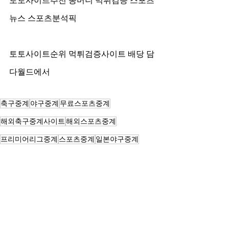
토토사이트추천 꽁머니 먹튀검증 스포츠
뉴스 스포츠분석픽
토토사이트순위 먹튀검증사이트 배당 담
다월드에서
축구중계
야구중계
무료스포츠중계
해외축구중계사이트
해외스포츠중계
프리미어리그중계
스포츠중계
일본야구중계
월드컵중계
아이스하키중계
배구중계
스프츠라이브중계
챔스중계
하키중계
리그앙중계
프라메라리가중계
챔피언스리그중계
스포츠분석