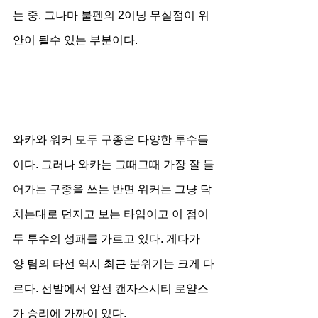
는 중. 그나마 불펜의 2이닝 무실점이 위
안이 될수 있는 부분이다.
와카와 워커 모두 구종은 다양한 투수들
이다. 그러나 와카는 그때그때 가장 잘 들
어가는 구종을 쓰는 반면 워커는 그냥 닥
치는대로 던지고 보는 타입이고 이 점이 
두 투수의 성패를 가르고 있다. 게다가 
양 팀의 타선 역시 최근 분위기는 크게 다
르다. 선발에서 앞선 캔자스시티 로얄스
가 승리에 가까이 있다.