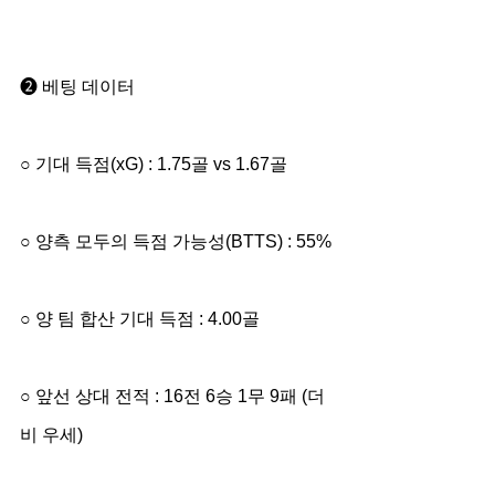
➋ 베팅 데이터
○ 기대 득점(xG) : 1.75골 vs 1.67골
○ 양측 모두의 득점 가능성(BTTS) : 55%
○ 양 팀 합산 기대 득점 : 4.00골
○ 앞선 상대 전적 : 16전 6승 1무 9패 (더
비 우세)