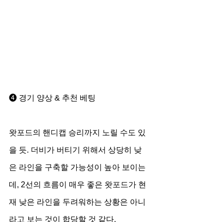
➍ 경기 양상 & 추천 베팅
왓포드의 핸디캡 승리까지 노릴 수도 있
을 듯. 더비가 버티기 위해서 상당히 낮
은 라인을 구축할 가능성이 높아 보이는
데, 2선의 흐름이 매우 좋은 왓포드가 현
재 낮은 라인을 두려워하는 상황은 아니
라고 보는 것이 합당할 것 같다.