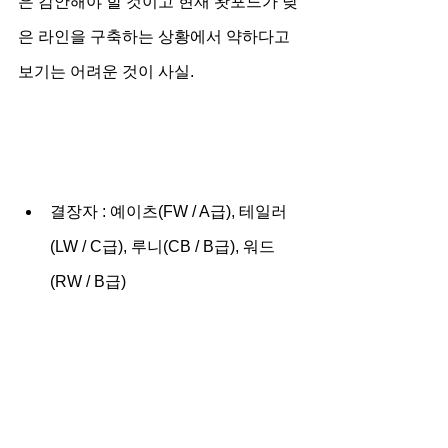
은 감안해야 할 것이고 현재 왓포드가 낮
은 라인을 구축하는 상황에서 약하다고 
보기는 어려운 것이 사실.
결장자 : 예이츠(FW / A급), 테일러
(LW / C급), 루니(CB / B급), 워드
(RW / B급)