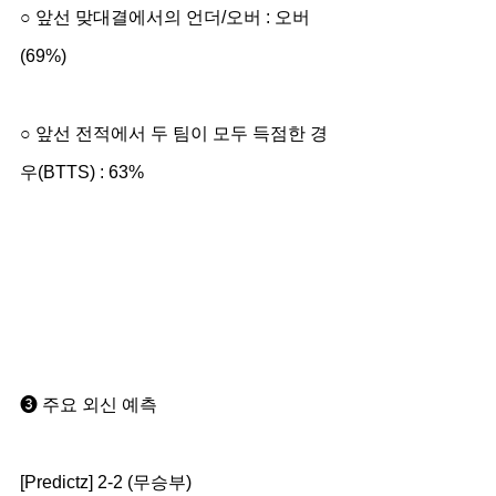
○ 앞선 맞대결에서의 언더/오버 : 오버 
(69%)
○ 앞선 전적에서 두 팀이 모두 득점한 경
우(BTTS) : 63%
➌ 주요 외신 예측
[Predictz] 2-2 (무승부)