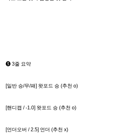
➎ 3줄 요약
[일반 승/무/패] 왓포드 승 (추천 o)
[핸디캡 / -1.0] 왓포드 승 (추천 o)
[언더오버 / 2.5] 언더 (추천 x)