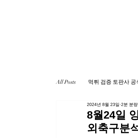
All Posts
먹튀 검증 토판사 공
2024년 8월 23일
2분 분량
8월24일
외축구분석