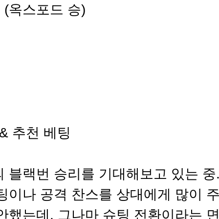
0-3 (옥스포드 승)
& 추천 베팅
 블랙번 승리를 기대해보고 있는 중.
팅이나 공격 찬스를 상대에게 많이 
안했는데, 그나마 슈팅 전환이라는 