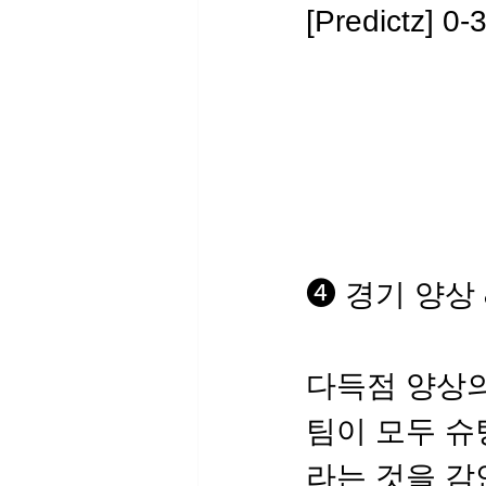
[Predictz] 
➍ 경기 양상 
다득점 양상의
팀이 모두 슈
라는 것을 감