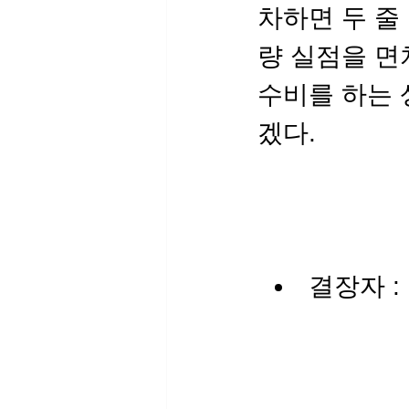
차하면 두 줄
량 실점을 면
수비를 하는 
겠다.
결장자 : 