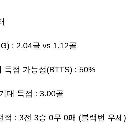
터
) : 2.04골 vs 1.12골
 득점 가능성(BTTS) : 50%
기대 득점 : 3.00골
적 : 3전 3승 0무 0패 (블랙번 우세)