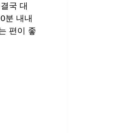
 결국 대
0분 내내 
는 편이 좋