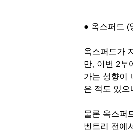
● 옥스퍼드 (
옥스퍼드가 지
만, 이번 2
가는 성향이 
은 적도 있으
물론 옥스퍼드
벤트리 전에서는