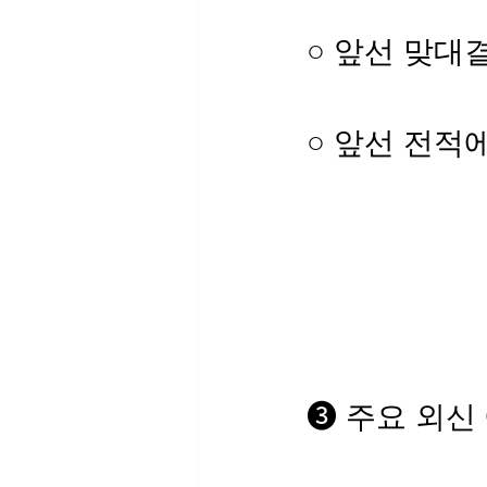
○ 앞선 맞대결
○ 앞선 전적에
➌ 주요 외신