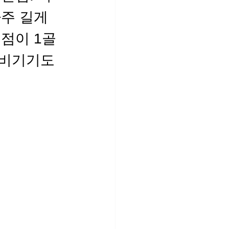
주 길게 
점이 1골
 비기기도 