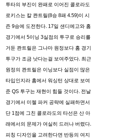
투타의 부진이 완패로 이어진 콜로라도 
로키스는 칼 콴트릴(8승 8패 4.59)이 시
즌 9승에 도전한다. 17일 샌디에고와 홈 
경기에서 5이닝 3실점의 투구로 승리를 
거둔 콴트릴은 그나마 원정보다 홈 경기 
투구가 조금 낫다는걸 보여주었다. 최근 
원정의 콴트릴은 이닝보다 실점이 많은 
타입인지라 홈에서 워싱턴 상대로 보여
준 QS 투구는 재현이 힘들 것이다. 전날 
경기에서 미첼 파커 공략에 실패하면서 
단 1점에 그친 콜로라도의 타선은 산 아
래에서의 문제가 여실히 드러나 버렸다. 
피칭 디자인을 고려한다면 반등의 여지