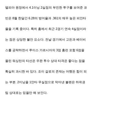
델피아 원정에서 4.1이닝 2실점의 부진한 투구를 보여준 코
빈은 8월 한달간 6.28의 방어율과 .361의 매우 높은 피안타
율을 기록 중이다. 특히 홈에서 최근 2경기 연속 4실점이라
는 점은 상당한 불안 요소다. 전날 경기에서 고든과 베이비
스를 공략하면서 루이스 가르시아의 3점 홈런 포함 6점을 
올린 워싱턴의 타선은 우완 투수 상대 타격은 좋다는 점을 
확실히 과시한 바 있다. 조이 갈로의 존재는 어쨌든 힘이 되
는 부분. 2이닝을 1안타 무실점으로 막아낸 불펜은 하위권 
팀 상대로는 믿을만 해 보인다.