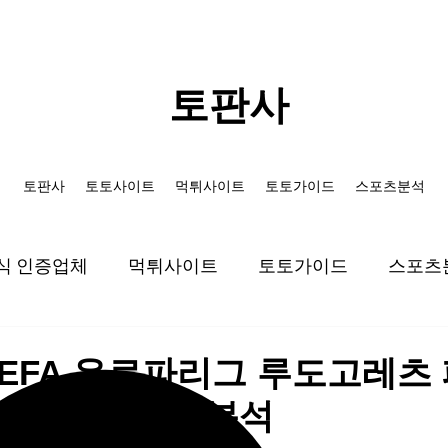
토판사​
토판사
토토사이트
먹튀사이트
토토가이드
스포츠분석
식 인증업체
먹튀사이트
토토가이드
스포츠
UEFA 유로파리그 루도고레츠
구분석 스포츠분석