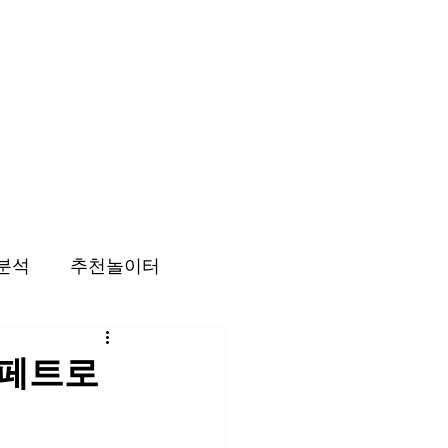
분석
추천놀이터
 페트로