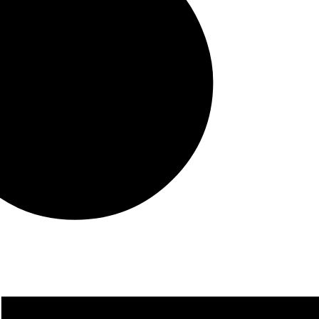
●
도고레츠 페트로쿱 해외축구분석 스포츠분석