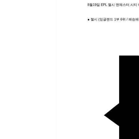
8월19일 EPL 첼시 맨체스터 시
● 첼시 (잉글랜드 1부 6위 / 패승