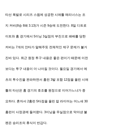
타선 폭발로 시리즈 스윕에 성공한 시애틀 매리너스는 조
지 커비(8승 8패 3.13)가 시즌 9승에 도전한다. 8일 디트로
이트와 홈 경기에서 5이닝 3실점의 부진으로 패배를 당한 
커비는 7개의 안타가 말해주듯 전체적인 제구 문제가 불거
진바 있다. 최근 원정 투구 내용은 좋은 편이기 때문에 이전
보다는 투구 내용이 더 나아질 것이다. 월요일 경기에서 메
츠의 투수진을 완파하면서 홈런 3발 포함 12점을 올린 시애
틀의 타선은 홈 경기의 호조를 원정으로 이어가느냐가 중
요하다. 혼자서 2홈런 5타점을 올린 칼 라이어는 어느새 30
홈런이 사정권에 들어왔다. 3이닝을 무실점으로 막아낸 불
펜은 승리조의 휴식이 반갑다.