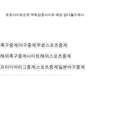
토토사이트순위 먹튀검증사이트 배당 담다월드에서
축구중계
야구중계
무료스포츠중계
해외축구중계사이트
해외스포츠중계
프리미어리그중계
스포츠중계
일본야구중계
월드컵중계
아이스하키중계
배구중계
스프츠라이브중계
챔스중계
하키중계
리그앙중계
프라메라리가중계
챔피언스리그중계
스포츠분석