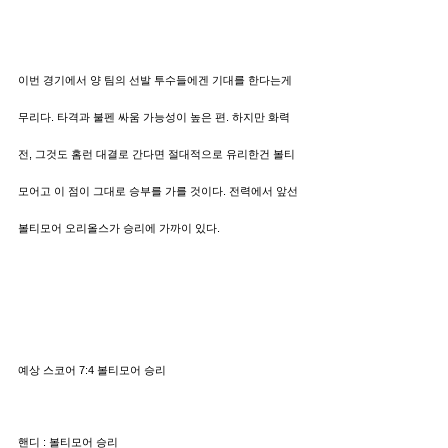
이번 경기에서 양 팀의 선발 투수들에겐 기대를 한다는게 
무리다. 타격과 불펜 싸움 가능성이 높은 편. 하지만 화력
전, 그것도 홈런 대결로 간다면 절대적으로 유리한건 볼티
모어고 이 점이 그대로 승부를 가를 것이다. 전력에서 앞선 
볼티모어 오리올스가 승리에 가까이 있다.
예상 스코어 7:4 볼티모어 승리
핸디 : 볼티모어 승리