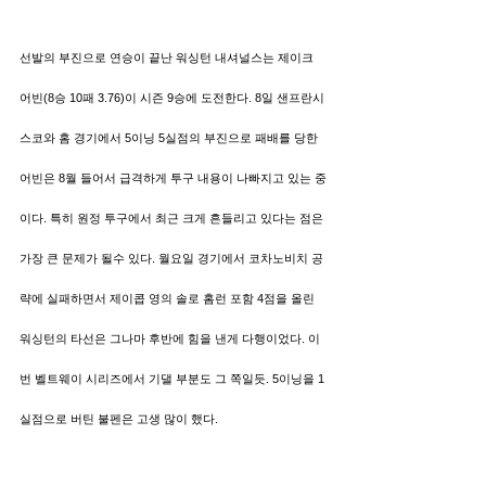
선발의 부진으로 연승이 끝난 워싱턴 내셔널스는 제이크 
어빈(8승 10패 3.76)이 시즌 9승에 도전한다. 8일 샌프란시
스코와 홈 경기에서 5이닝 5실점의 부진으로 패배를 당한 
어빈은 8월 들어서 급격하게 투구 내용이 나빠지고 있는 중
이다. 특히 원정 투구에서 최근 크게 흔들리고 있다는 점은 
가장 큰 문제가 될수 있다. 월요일 경기에서 코차노비치 공
략에 실패하면서 제이콥 영의 솔로 홈런 포함 4점을 올린 
워싱턴의 타선은 그나마 후반에 힘을 낸게 다행이었다. 이
번 벨트웨이 시리즈에서 기댈 부분도 그 쪽일듯. 5이닝을 1
실점으로 버틴 불펜은 고생 많이 했다.