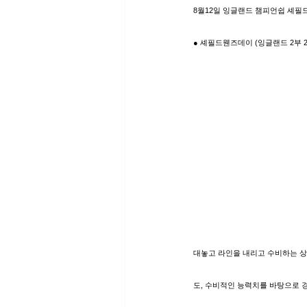
8월12일 잉글랜드 챔피언쉽 셰필
● 셰필드웬즈데이 (잉글랜드 2부 2
대놓고 라인을 내리고 수비하는 상
도, 수비적인 능력치를 바탕으로 