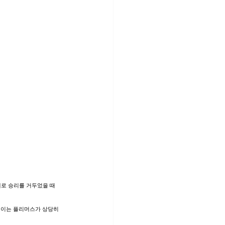
대로 승리를 거두었을 때
 이는 플리머스가 상당히 