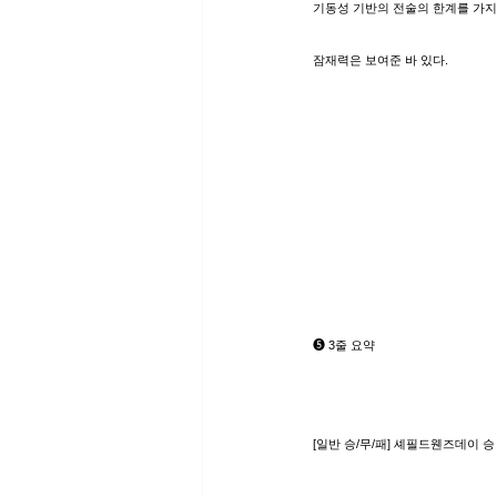
기동성 기반의 전술의 한계를 가지
잠재력은 보여준 바 있다.
➎ 3줄 요약
[일반 승/무/패] 셰필드웬즈데이 승 