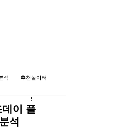
분석
추천놀이터
즈데이 플
츠분석