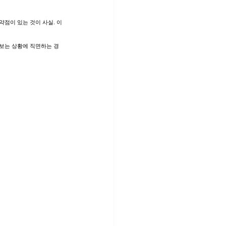
점이 있는 것이 사실. 이 
보는 상황에 직면하는 경