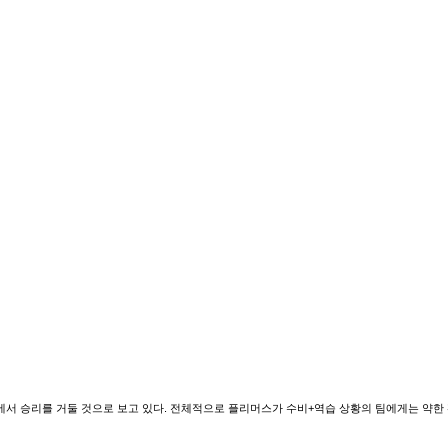
상에서 승리를 거둘 것으로 보고 있다. 전체적으로 플리머스가 수비+역습 상황의 팀에게는 약한 