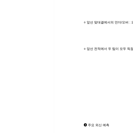
○ 앞선 맞대결에서의 언더/오버 : 오
○ 앞선 전적에서 두 팀이 모두 득점한 
➌ 주요 외신 예측