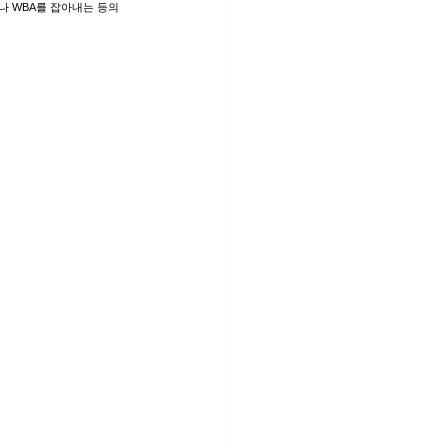
 WBA를 잡아내는 등의 