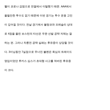
웰이 코로나 감염으로 전열에서 이탈했기 때문. AAA에서 
올릴만한 투수도 없기 때문에 이번 경기는 투수 운용 고민
이 깊어질 것이다. 전날 경기에서 블랑코와 프레슬리 상대
로 4점을 올린 보스턴의 타선은 우완 선발 공략 자체는 잘 
하는 편. 그러나 차륜전 공략 실패는 후유증이 상당할 것이
다. 3이닝동안 7실점으로 무너진 불펜은 회심의 트레이드 
영입이었던 루카스 심스가 초대형 사고를 쳐버린 후유증
이 크다.