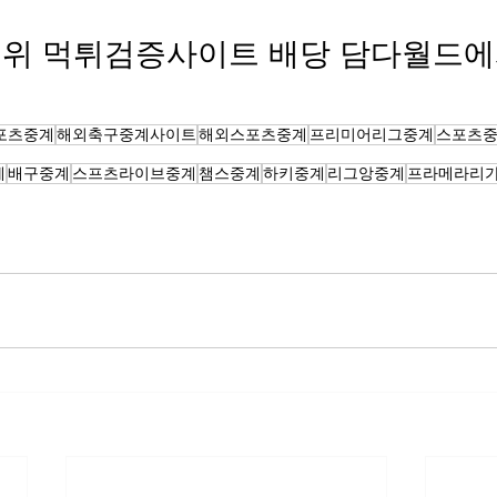
위 먹튀검증사이트 배당 담다월드
포츠중계
해외축구중계사이트
해외스포츠중계
프리미어리그중계
스포츠
계
배구중계
스프츠라이브중계
챔스중계
하키중계
리그앙중계
프라메라리