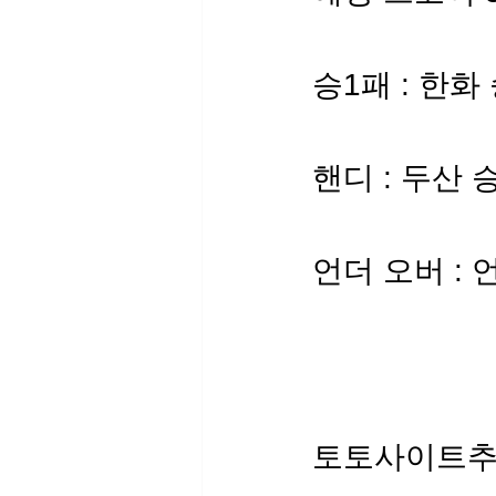
승1패 : 한화
핸디 : 두산 
언더 오버 : 
토토사이트추