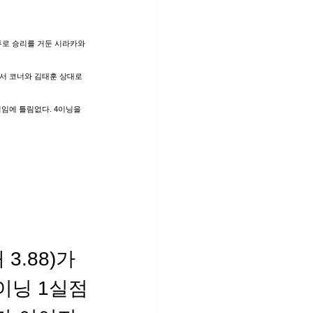
쾌투로 승리를 거둔 시라카와
서 코너와 김태훈 상대로 
임에 틀림없다. 4이닝을 
.88)가 
2이닝 1실점