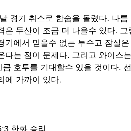
전날 경기 취소로 한숨을 돌렸다. 나름
격은 두산이 조금 더 나을수 있다. 
경기에서 믿을수 없는 투수고 잠실은
온다는 점이 문제다. 그리고 와이스는
큼 호투를 기대할수 있을 것이다. 
리에 가까이 있다.
:3 한화 승리