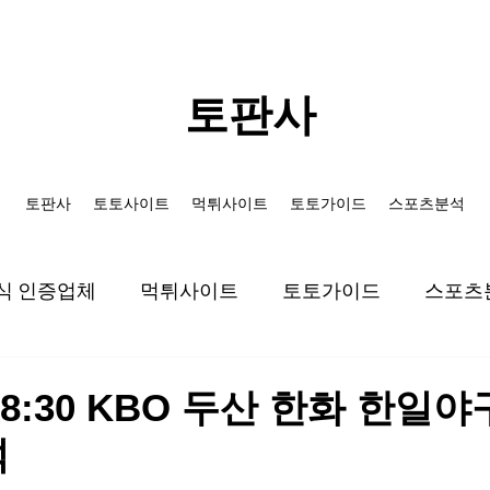
토판사​
토판사
토토사이트
먹튀사이트
토토가이드
스포츠분석
식 인증업체
먹튀사이트
토토가이드
스포츠
 18:30 KBO 두산 한화 한일
석