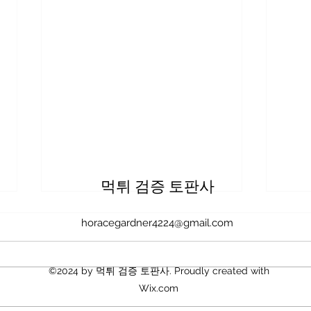
먹튀 검증 토판사
horacegardner4224@gmail.com
©2024 by 먹튀 검증 토판사. Proudly created with
Wix.com