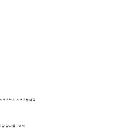
 스포츠뉴스 스포츠분석픽
배당 담다월드에서