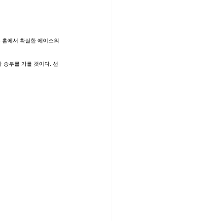
 홈에서 확실한 에이스의 
 승부를 가를 것이다. 선