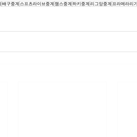
계
배구중계
스프츠라이브중계
챔스중계
하키중계
리그앙중계
프라메라리