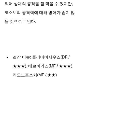
되어 상대의 공격을 잘 막을 수 있지만, 
코소보의 공격력에 대해 방어가 쉽지 않
을 것으로 보인다.
결장 이슈: 클리마비시우스(DF / 
★★★), 베르비카스(MF / ★★★), 
라모노프스키(MF / ★★)