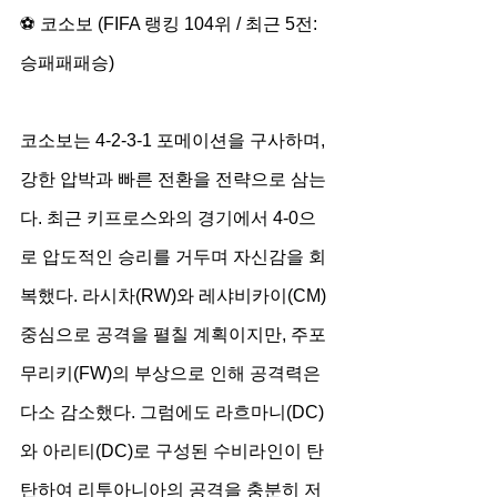
⚽ 코소보 (FIFA 랭킹 104위 / 최근 5전: 
승패패패승)
코소보는 4-2-3-1 포메이션을 구사하며, 
강한 압박과 빠른 전환을 전략으로 삼는
다. 최근 키프로스와의 경기에서 4-0으
로 압도적인 승리를 거두며 자신감을 회
복했다. 라시차(RW)와 레샤비카이(CM) 
중심으로 공격을 펼칠 계획이지만, 주포 
무리키(FW)의 부상으로 인해 공격력은 
다소 감소했다. 그럼에도 라흐마니(DC)
와 아리티(DC)로 구성된 수비라인이 탄
탄하여 리투아니아의 공격을 충분히 저