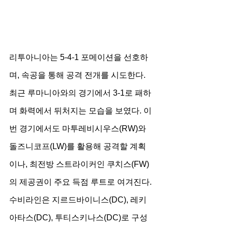
리투아니아는 5-4-1 포메이션을 선호하
며, 속공을 통해 공격 전개를 시도한다. 
최근 루마니아와의 경기에서 3-1로 패하
며 화력에서 뒤처지는 모습을 보였다. 이
번 경기에서도 마투레비시우스(RW)와 
돌즈니코프(LW)를 활용해 공격할 계획
이나, 최전방 스트라이커인 쿠치스(FW)
의 제공권이 주요 득점 루트로 여겨진다. 
수비라인은 지르드바이니스(DC), 레키
아타스(DC), 투티스키나스(DC)로 구성