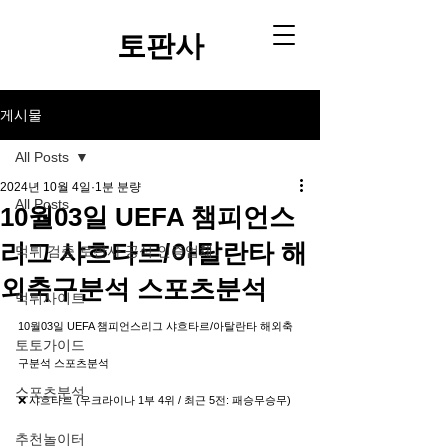
토판사​
게시물
All Posts
2024년 10월 4일
1분 분량
All Posts
10월03일 UEFA 챔피언스
리그 샤흐타르/아탈란타 해
먹튀 검증 토판사 공식 인증업체
외축구분석 스포츠분석
먹튀사이트
10월03일 UEFA 챔피언스리그 샤흐타르/아탈란타 해외축
토토가이드
구분석 스포츠분석
스포츠분석
❌ 샤흐타르 (우크라이나 1부 4위 / 최근 5전: 패승무승무)
추천놀이터