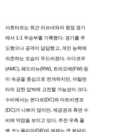
샤흐타르는 최근 리브네와의 원정 경기
에서 1-1 무승부를 기록했다. 경기를 주
도했으나 공격이 답답했고, 개인 능력에 
의존하는 모습이 두드러졌다. 수다코우
(AMC), 페드리뉴(RW), 트라오레(FW) 등
이 속공을 중심으로 전개하지만, 아탈란
타의 강한 압박에 고전할 가능성이 크다. 
수비에서는 본다르(DC)와 마트비옌코
(DC)가 나쁘지 않지만, 제공권과 측면 수
비에 약점을 보이고 있다. 주전 우측 풀
백 코노플리아(DR)의 부재는 큰 부담이 