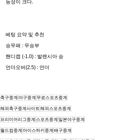
능성이 크다.
베팅 요약 및 추천
승무패 : 무승부
핸디캡 (-1.0) : 발렌시아 승
언더오버(2.5) : 언더
축구중계
야구중계
무료스포츠중계
해외축구중계사이트
해외스포츠중계
프리미어리그중계
스포츠중계
일본야구중계
월드컵중계
아이스하키중계
배구중계