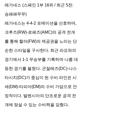
레가네스 (스페인 1부 16위 / 최근 5전: 
승패패무무)
레가네스는 4-4-2 포메이션을 선호하며, 
크루즈(RW)-로페즈(AMC)의 공격 전개
를 통해 할러(FW)의 제공권을 노리는 단
순한 스타일을 구사한다. 최근 라요와의 
경기에서 1-1 무승부를 기록하며 나름 대
등한 경기를 펼쳤다. 곤잘레즈(DC)-나스
타시치(DC)가 중심이 된 수비 라인은 시
세(DM)-타피아(DM)의 수비 가담으로 안
정적이다. 발렌시아의 단조로운 공격 전
개에 맞설 수 있는 수비력을 갖췄다.