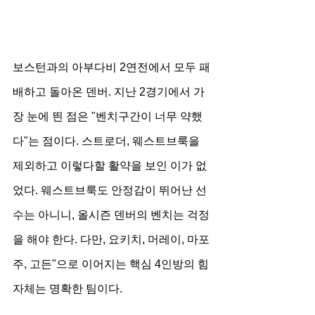
보스턴과의 아부다비 2연전에서 모두 패
배하고 돌아온 덴버. 지난 2경기에서 가
장 눈에 띈 점은 "벤치구간이 너무 약했
다"는 점이다. 스트로더, 웨스트브룩을 
제외하고 이렇다할 활약을 보인 이가 없
었다. 웨스트브룩도 안정감이 뛰어난 선
수는 아니니, 올시즌 덴버의 벤치는 걱정
을 해야 한다. 다만, 요키치, 머레이, 마포
주, 고든"으로 이어지는 핵심 4인방의 힘 
자체는 명확한 팀이다.