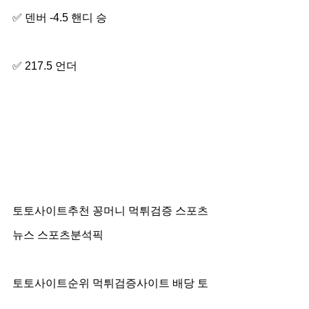
✅ 덴버 -4.5 핸디 승
✅ 217.5 언더
토토사이트추천 꽁머니 먹튀검증 스포츠
뉴스 스포츠분석픽
토토사이트순위 먹튀검증사이트 배당 토
판사에서 
https://topansa1.com