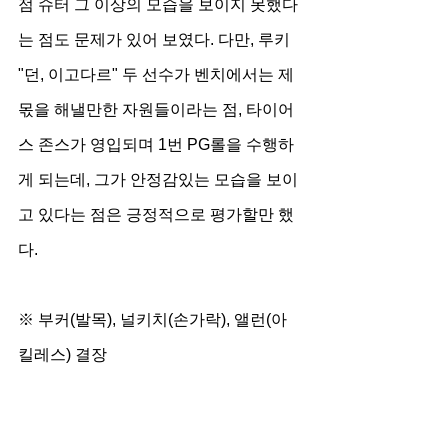
점 슈터 그 이상의 모습을 보이지 못했다
는 점도 문제가 있어 보였다. 다만, 루키 
"던, 이고다르" 두 선수가 벤치에서는 제 
몫을 해낼만한 자원들이라는 점, 타이어
스 존스가 영입되며 1번 PG롤을 수행하
게 되는데, 그가 안정감있는 모습을 보이
고 있다는 점은 긍정적으로 평가할만 했
다.
※ 부커(발목), 널키치(손가락), 앨런(아
킬레스) 결장