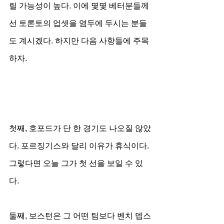
릴 가능성이 높다. 이에 몇몇 베터분들께
선 토론토의 업셋을 염두에 두시는 분들
도 계시겠다. 하지만 다음 사항들에 주목
하자.
첫째, 호포드가 단 한 경기도 나오질 않았
다. 포르징기스와 달리 이유가 휴식이다. 
그렇다면 오늘 그가 첫 선을 보일 수 있
다.
둘째, 보스턴은 그 어떤 팀보다 벤치 뎁스