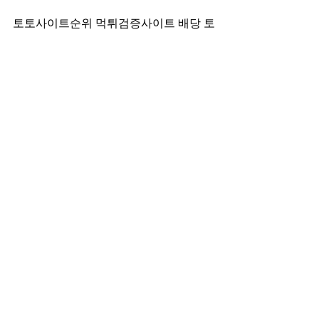
토토사이트순위 먹튀검증사이트 배당 토
판사에서 
https://topansa1.com
축구중계
야구중계
무료스포츠중계
해외축구중계사이트
해외스포츠중계
프리미어리그중계
스포츠중계
일본야구중계
월드컵중계
아이스하키중계
배구중계
스프츠라이브중계
챔스중계
하키중계
리그앙중계
프라메라리가중계
챔피언스리그중계
스포츠중계사이트
실시간스포츠중계사이트