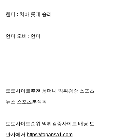
핸디 : 치바 롯데 승리
언더 오버 : 언더
토토사이트추천 꽁머니 먹튀검증 스포츠
뉴스 스포츠분석픽
토토사이트순위 먹튀검증사이트 배당 토
판사에서 
https://topansa1.com