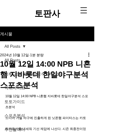
토판사​
게시물
All Posts
2024년 10월 12일
1분 분량
All Posts
10월 12일 14:00 NPB 니혼
햄 지바롯데 한일야구분석
먹튀 검증 토판사 공식 인증업체
스포츠분석
먹튀사이트
10월 12일 14:00 NPB 니혼햄 지바롯데 한일야구분석 스포
토토가이드
츠분석
스포츠분석
드디어 가을 야구에 진출하게 된 닛폰햄 파이터스는 카토 
추천놀이터
타카유키를 내세워 기선 제압에 나선다. 시즌 최종전이었