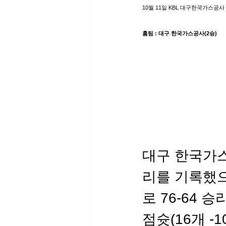
10월 11일 KBL 대구한국가스공
홈팀 : 대구 한국가스공사(2승)
대구 한국가스
리를 기록했으
로 76-64 승
점슛(16개 -