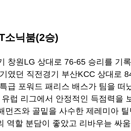
KT소닉붐(2승)
기 창원LG 상대로 76-65 승리를 기
경기였던 직전경기 부산KCC 상대로 84
 특급 포워드 패리스 배스가 팀을 떠
등 유럽 리그에서 안정적인 득점력을 
해먼즈와 골밑을 사수한 제레미아 틸먼(
의 역할 분담이 좋았고 리바우늗 싸움