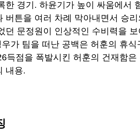
록한 경기. 하윤기가 높이 싸움에서 
 버튼을 여러 차례 막아내면서 승리
었던 문정원이 인상적인 수비력을 보
정성우가 팀을 떠난 공백은 허훈의 휴
26득점을 폭발시킨 허훈의 건재함은
 내용.
징