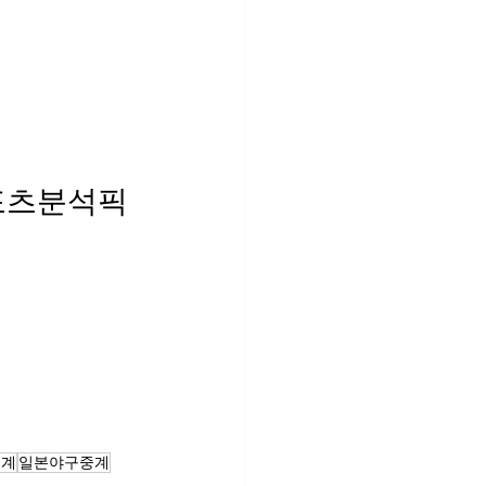
포츠분석픽
 
중계
일본야구중계