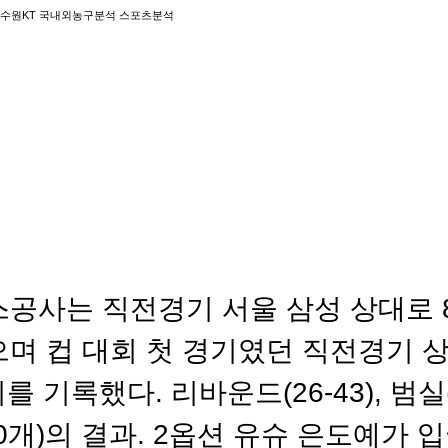
사 수원KT 국내외농구분석 스포츠분석
공사는 직전경기 서울 삼성 상대로 88
며 컵 대회 첫 경기였던 직전경기 
리를 기록했다. 리바운드(26-43), 범실(9
10개)의 결과. 2옵션 유슈 은도예가 