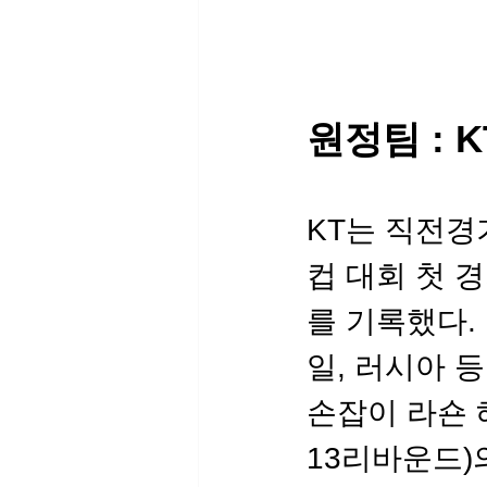
원정팀 : 
KT는 직전경
컵 대회 첫 
를 기록했다.
일, 러시아 
손잡이 라숀 
13리바운드)