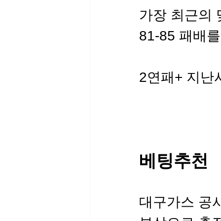
가장 최근의
81-85 패배
2연패+ 지난
베팅추천
대구가스 공사