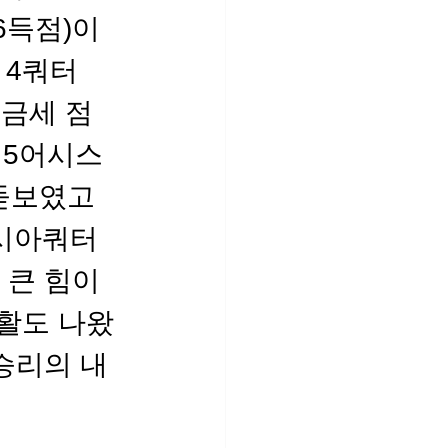
6득점)이 
 4쿼터
 금세 점
 5어시스
돋보였고 
시아쿼터 
큰 힘이 
부활도 나왔
승리의 내