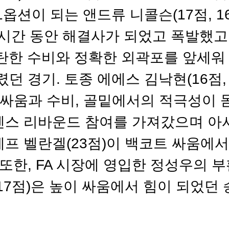
옵션이 되는 앤드류 니콜슨(17점, 1
 시간 동안 해결사가 되었고 폭발했고
에 탄탄한 수비와 정확한 외곽포를 앞세워
렸던 경기. 토종 에에스 김낙현(16점,
몸싸움과 수비, 골밑에서의 적극성이 
펜스 리바운드 참여를 가져갔으며 아
프 벨란겔(23점)이 백코트 싸움에서 
 또한, FA 시장에 영입한 정성우의 
17점)은 높이 싸움에서 힘이 되었던 