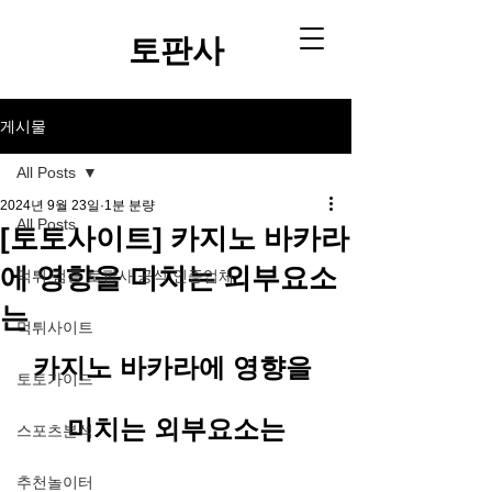
토판사​
게시물
All Posts
2024년 9월 23일
1분 분량
All Posts
[토토사이트] 카지노 바카라
에 영향을 미치는 외부요소
먹튀 검증 토판사 공식 인증업체
는
먹튀사이트
카지노 바카라에 영향을 
토토가이드
미치는 외부요소는
스포츠분석
추천놀이터