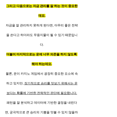
그리고 다음으로는 자금 관리를 잘 하는 것이 중요한
데요.
자금을 잘 관리하지 못하게 된다면, 아무리 좋은 전략
을 쓴다고 하더라도 무용지물이 될 수 있기 때문입니
다.
더불어 마지막으로는 운에 너무 의존을 하지 않도록 
해야 하는데요.
물론, 운이 카지노 게임에서 굉장히 중요한 요소에 속
하고 있지만, 
장기적으로 승리를 맛보기 위해서는 운
보다는 확률에 기반한 전략적인 판단에 필요합니다.
패턴을 잘 분석하고 데이터에 기반한 결정을 내린다
면, 궁극적으로 큰 승리의 기쁨을 맛볼 수 있지 않을까 