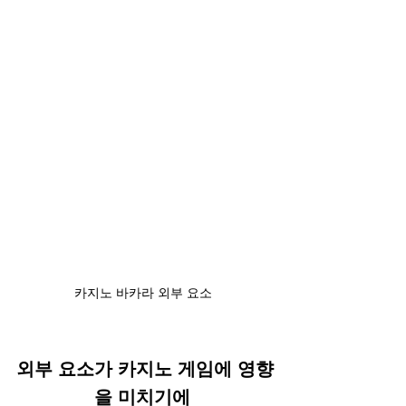
카지노 바카라 외부 요소 
외부 요소가 카지노 게임에 영향
을 미치기에 