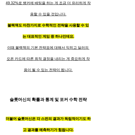
49.32%로 뱅커에 배팅을 하는 게 조금 더 유리하게 작
용할 수 있을 것입니다.
블랙잭도 마찬가지로 수학적인 전략을 사용할 수 있
는 대표적인 게임 중 하나인데요.
이때 블랙잭의 기본 전략표에 대해서 익히고 딜러의 
오픈 카드에 따른 최적 결정을 내리는 게 중요하게 작
용이 될 수 있는 전략이 됩니다.
슬롯머신의 확률과 통계 및 포커 수학 전략
더불어 슬롯머신은 각 스핀의 결과가 독립적이기도 하
고 결과를 예측하기가 힘듭니다.