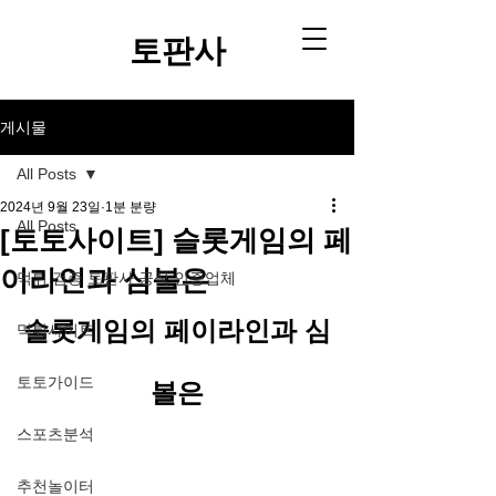
토판사​
게시물
All Posts
2024년 9월 23일
1분 분량
All Posts
[토토사이트] 슬롯게임의 페
이라인과 심볼은
먹튀 검증 토판사 공식 인증업체
슬롯게임의 페이라인과 심
먹튀사이트
토토가이드
볼은
스포츠분석
추천놀이터