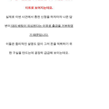
이트로 보여지는데요.
실제로 이번 사건에서 환전 신청을 하자마자 나온 답
변이
 대리 배팅이 의심된다는 이유로 출금을 거부하였
기 때문입니다.
이들은 합리적인 설명도 없이 그저 돈을 먹튀하기 위
한 구실을 만드는데 굉장히 급급해 보이는데요.