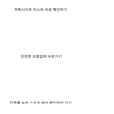
먹튀사이트 리스트 바로 확인하기
 안전한 보증업체 바로가기
적중률 높은 스포츠 분석 확인하러 가기