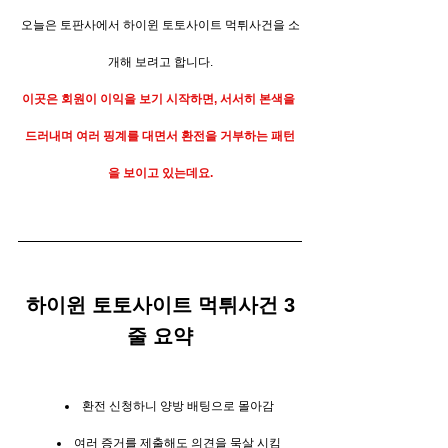
오늘은 토판사에서 하이윈 토토사이트 먹튀사건을 소
개해 보려고 합니다.
이곳은 회원이 이익을 보기 시작하면, 서서히 본색을 
드러내며 여러 핑계를 대면서 환전을 거부하는 패턴
을 보이고 있는데요.
하이윈 토토사이트 먹튀사건 3
줄 요약
환전 신청하니 양방 배팅으로 몰아감
여러 증거를 제출해도 의견을 묵살 시킴