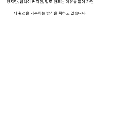
있지만, 금액이 커지면, 말도 안되는 이유를 붙여 가면
서 환전을 거부하는 방식을 취하고 있습니다.