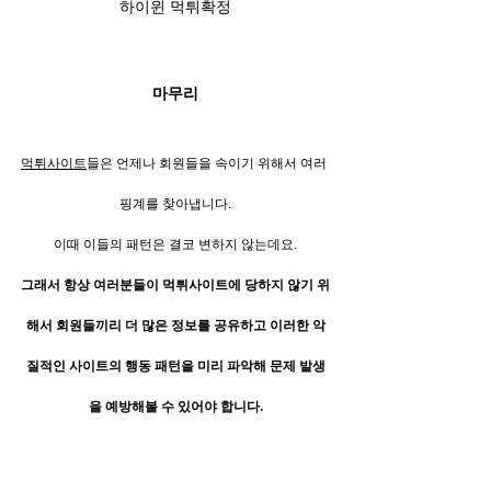
하이윈 먹튀확정
마무리
먹튀사이트
들은 언제나 회원들을 속이기 위해서 여러 
핑계를 찾아냅니다.
이때 이들의 패턴은 결코 변하지 않는데요.
그래서 항상 여러분들이 먹튀사이트에 당하지 않기 위
해서 회원들끼리 더 많은 정보를 공유하고 이러한 악
질적인 사이트의 행동 패턴을 미리 파악해 문제 발생
을 예방해볼 수 있어야 합니다.