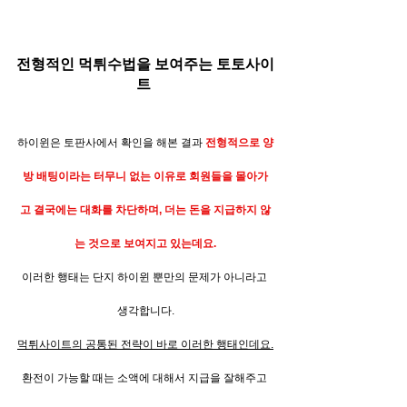
전형적인 먹튀수법을 보여주는 토토사이
트 
하이윈은 토판사에서 확인을 해본 결과 
전형적으로 양
방 배팅이라는 터무니 없는 이유로 회원들을 몰아가
고 결국에는 대화를 차단하며, 더는 돈을 지급하지 않
는 것으로 보여지고 있는데요.
이러한 행태는 단지 하이윈 뿐만의 문제가 아니라고 
생각합니다.
먹튀사이트의 공통된 전략이 바로 이러한 행태인데요.
환전이 가능할 때는 소액에 대해서 지급을 잘해주고 