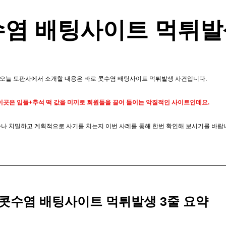
수염 배팅사이트 먹튀발
오늘 토판사에서 소개할 내용은 바로 콧수염 배팅사이트 먹튀발생 사건입니다.
이곳은 입플+추석 떡 값을 미끼로 회원들을 끌어 들이는 악질적인 사이트인데요.
나 치밀하고 계획적으로 사기를 치는지 이번 사례를 통해 한번 확인해 보시기를 바랍
콧수염 배팅사이트 먹튀발생 3줄 요약