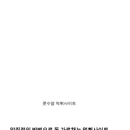
콧수염 먹튀사이트
악질적인 방법으로 돈 가로채는 먹튀사이트