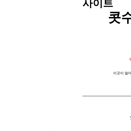
사이트
콧
이곳이 얼마