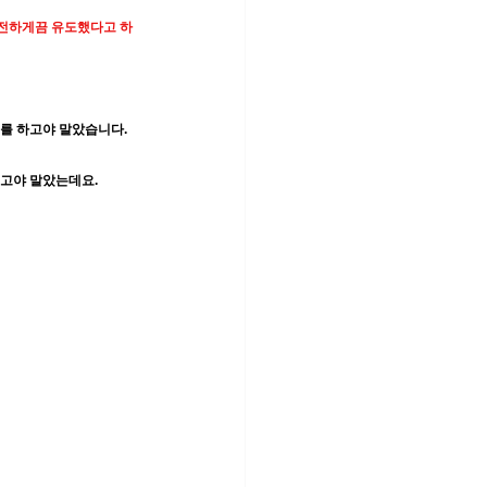
충전하게끔 유도했다고 하
패를 하고야 말았습니다.
내고야 말았는데요.