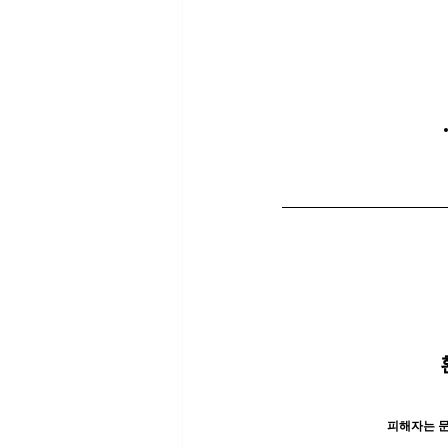
피해자는 문