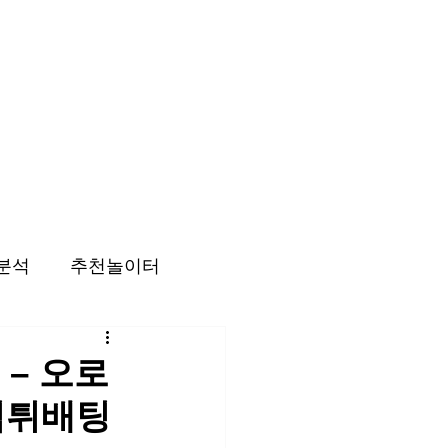
분석
추천놀이터
– 오로
먹튀배팅