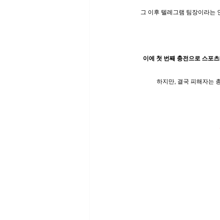
그 이후 텔레그램 팀장이라는 
이에 첫 번째 충전으로 스포츠
하지만, 결국 피해자는 총