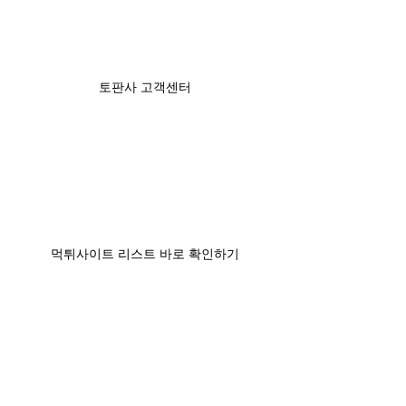
토판사 고객센터
먹튀사이트 리스트 바로 확인하기