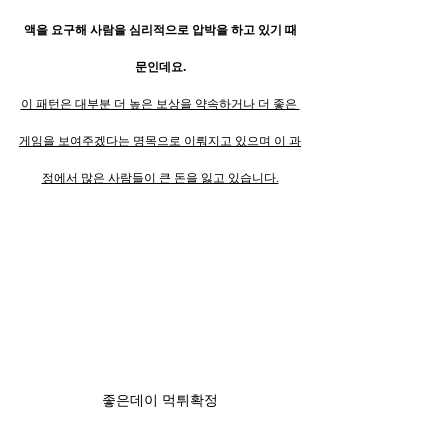
액을 요구해 사람을 심리적으로 압박을 하고 있기 때
문인데요.
이 패턴은 대부분 더 높은 보상을 약속하거나 더 좋은 
게임을 보여주겠다는 명목으로 이뤄지고 있으며 이 과
정에서 많은 사람들이 큰 돈을 잃고 있습니다.
좋은데이 먹튀확정