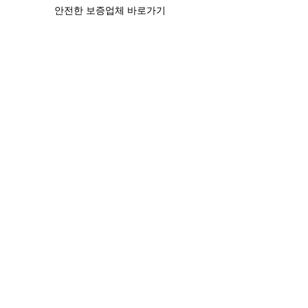
안전한 보증업체 바로가기
적중률 높은 스포츠 분석 확인하러 가기
다양한 토토사이트 정보를 확인 하세요.