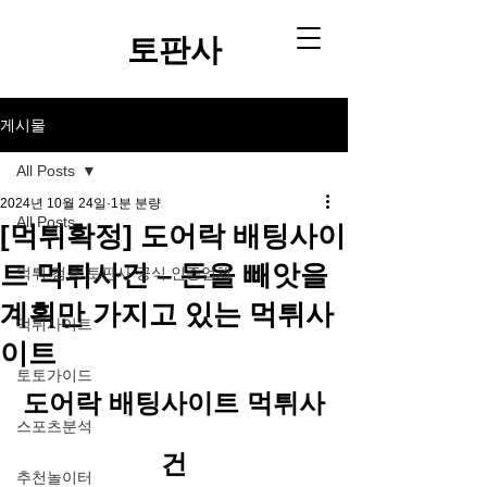
토판사​
게시물
All Posts
2024년 10월 24일
1분 분량
All Posts
[먹튀확정] 도어락 배팅사이
트 먹튀사건 – 돈을 빼앗을
먹튀 검증 토판사 공식 인증업체
계획만 가지고 있는 먹튀사
먹튀사이트
이트
토토가이드
도어락 배팅사이트 먹튀사
스포츠분석
건
추천놀이터