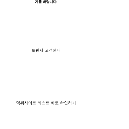
기를 바랍니다.
토판사 고객센터
먹튀사이트 리스트 바로 확인하기