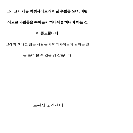
그리고 이제는 
먹튀사이트가 
어떤 수법을 쓰며, 어떤 
식으로 사람들을 속이는지 하나씩 밝혀내야 하는 것
이 중요합니다.
그래야 최대한 많은 사람들이 먹튀사이트에 당하는 일
을 줄여 볼 수 있을 것 같습니다.
 토판사 고객센터