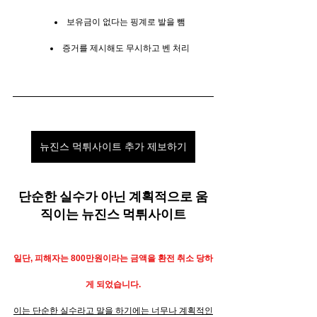
보유금이 없다는 핑계로 발을 뺌
증거를 제시해도 무시하고 벤 처리
뉴진스 먹튀사이트 추가 제보하기
단순한 실수가 아닌 계획적으로 움
직이는 뉴진스 먹튀사이트
일단, 피해자는 800만원이라는 금액을 환전 취소 당하
게 되었습니다.
이는 단순한 실수라고 말을 하기에는 너무나 계획적인