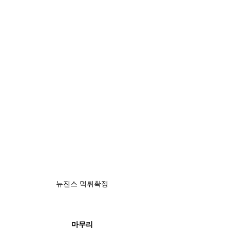
뉴진스 먹튀확정
마무리