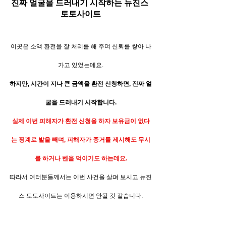
진짜 얼굴을 드러내기 시작하는 뉴진스 
토토사이트
이곳은 소액 환전을 잘 처리를 해 주며 신뢰를 쌓아 나
가고 있었는데요.
하지만, 시간이 지나 큰 금액을 환전 신청하면, 진짜 얼
굴을 드러내기 시작합니다.
실제 이번 피해자가 환전 신청을 하자 보유금이 없다
는 핑계로 발을 빼며, 피해자가 증거를 제시해도 무시
를 하거나 벤을 먹이기도 하는데요.
따라서 여러분들께서는 이번 사건을 살펴 보시고 뉴진
스 토토사이트는 이용하시면 안될 것 같습니다.